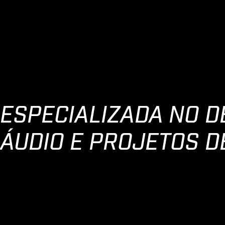
ESPECIALIZADA NO 
ÁUDIO E PROJETOS D